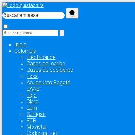
Inicio
Colombia
Electricaribe
Gases del caribe
Gases de occidente
Essa
Acueducto Bogotá
EAAB
Tigo
Claro
Epm
Surtigas
ETB
Movistar
Codensa Enel