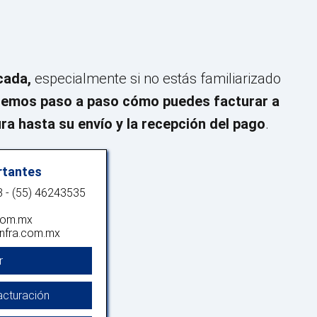
cada,
especialmente si no estás familiarizado
aremos paso a paso cómo puedes facturar a
ra hasta su envío y la recepción del pago
.
rtantes
 - (55) 46243535
com.mx
nfra.com.mx
r
cturación